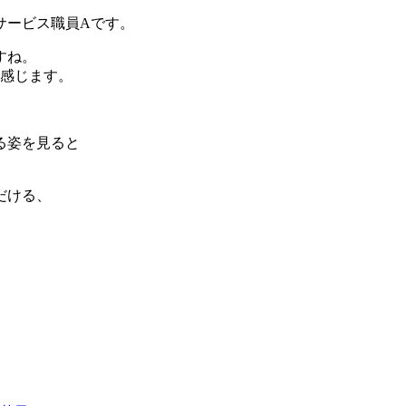
サービス職員Aです。
すね。
と感じます。
る姿を見ると
だける、
。