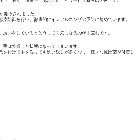
住宅「あんじゅ荒子」あんじゅデイサービス看護師のＭです。
報が発令されました。
感染防御を行い、徹底的にインフルエンザの予防に努めています。
手洗いをしているとどうしても気になるのが手荒れです。
、手は乾燥した状態になってしまいます。
気を付けて手を洗っても洗い残しが多くなり、様々な原因菌が付着し