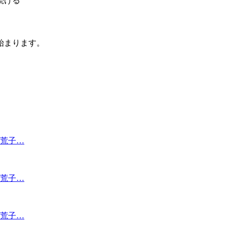
続ける
始まります。
荒子…
荒子…
荒子…